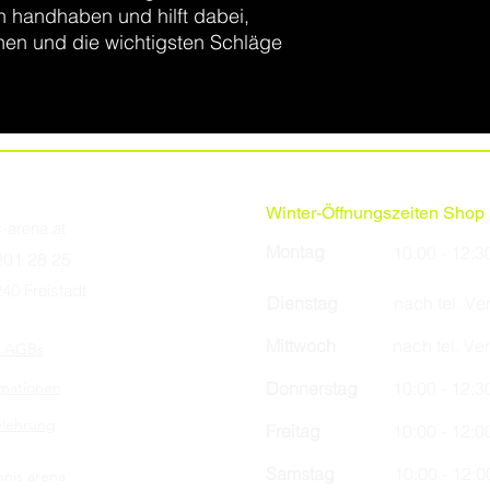
 handhaben und hilft dabei,
chen und die wichtigsten Schläge
Winter-Öffnungszeiten Shop i
s-arena.at
Montag
10:00 - 12:3
201 28 25
40 Freistadt
Dienstag
nach tel. V
Mittwoch
nach tel. Ve
/ AGBs
rmationen
Donnerstag
10:00 - 12:3
elehrung
Freitag
10:00 - 12:0
Samstag
10:00 - 12:0
nnis arena