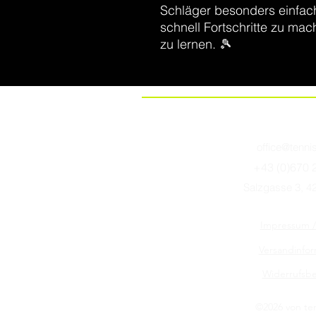
Schläger besonders einfach
schnell Fortschritte zu ma
zu lernen. 🎾
office@tenni
+43 (0)670 
Salzgasse 3, 42
Impressum 
Versandinfo
Widerrufsb
©2026 von te