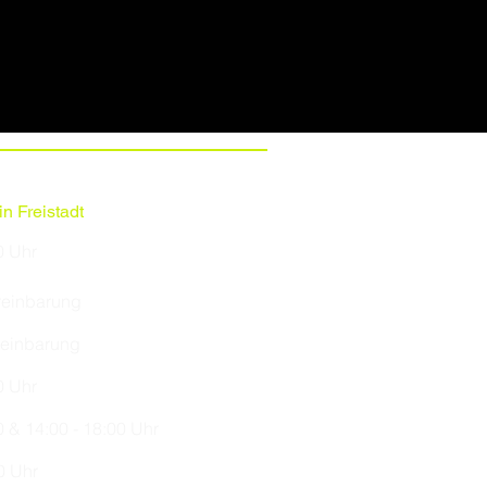
n Freistadt
0 Uhr
ereinbarung
reinbarung
0 Uhr
0 & 14:00 - 18:00 Uhr
0 Uhr