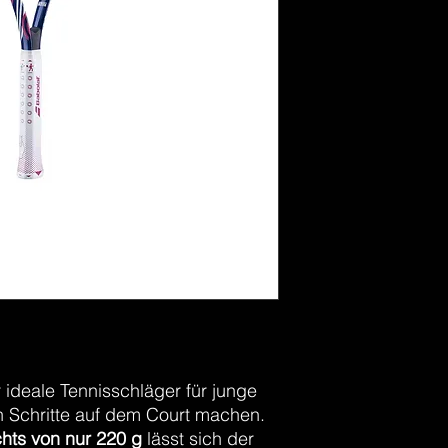
🎾
Ideal zum Erl
⚖️
Leichtgewicht 
r ideale Tennisschläger für junge
en Schritte auf dem Court machen.
hts von nur 220 g
lässt sich der