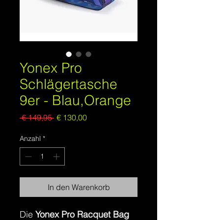
Yonex Pro
Schlägertasche
9er - Blau,Orange
Standardpreis
Sale-
 € 149,95 
€ 130,00
Preis
Anzahl
*
In den Warenkorb
Die
Yonex Pro Racquet Bag