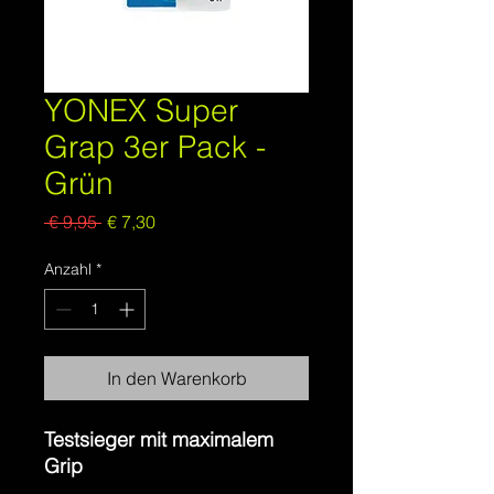
YONEX Super
Grap 3er Pack -
Grün
Standardpreis
Sale-
 € 9,95 
€ 7,30
Preis
Anzahl
*
In den Warenkorb
Testsieger mit maximalem
Grip