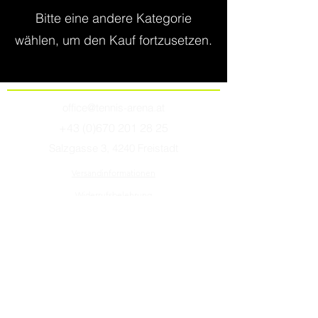
Bitte eine andere Kategorie
wählen, um den Kauf fortzusetzen.
office@tennis-arena.at
+43 (0)670 201 28 25
Salzgasse 3, 4240 Freistadt
Versandinformationen
Widerrufsbelehrung
Impressum / AGBs
©2026 von tennis arena
Winter-Öffnungszeiten Shop in Freistadt
Montag
10:00 - 12:30 Uhr
Dienstag
nach tel. Vereinbarung