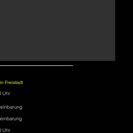
n Freistadt
0 Uhr
ereinbarung
reinbarung
0 Uhr