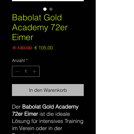
Babolat Gold
Academy 72er
Eimer
Standardpreis
Sale-
 € 130,00 
€ 105,00
Preis
Anzahl
*
In den Warenkorb
Der
Babolat Gold Academy
72er Eimer
ist die ideale
Lösung für intensives Training
im Verein oder in der