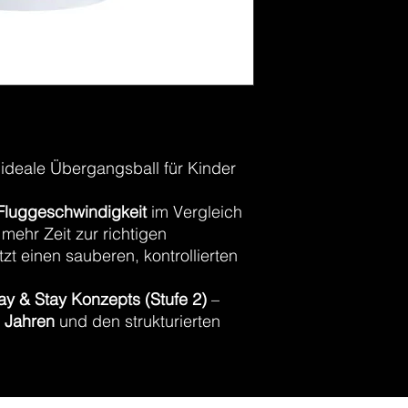
🟠
Play & Stay – S
🪣
72er Eimer
– id
 ideale Übergangsball für Kinder
Fluggeschwindigkeit
im Vergleich
 mehr Zeit zur richtigen
tzt einen sauberen, kontrollierten
ay & Stay Konzepts (Stufe 2)
–
 Jahren
und den strukturierten