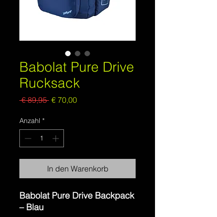
Babolat Pure Drive
Rucksack
Standardpreis
Sale-
 € 89,95 
€ 70,00
Preis
Anzahl
*
In den Warenkorb
Babolat Pure Drive Backpack
– Blau