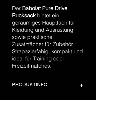
Der
Babolat Pure Drive
Rucksack
bietet ein
geräumiges Hauptfach für
Kleidung und Ausrüstung
sowie praktische
Zusatzfächer für Zubehör.
Strapazierfähig, kompakt und
ideal für Training oder
Freizeitmatches.
PRODUKTINFO
Highlights
Großes Hauptfach
Praktische
Zusatztaschen
Robustes Material
office@tennis-arena.at
Sportliches Pure-Drive-Design
+43 (0)670 201 28 25