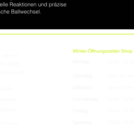
elle Reaktionen und präzise
sche Ballwechsel.
Winter-Öffnungszeiten Shop i
s-arena.at
Montag
10:00 - 12:3
201 28 25
40 Freistadt
Dienstag
nach tel. V
Mittwoch
nach tel. Ve
/ AGBs
rmationen
Donnerstag
10:00 - 12:3
elehrung
Freitag
10:00 - 12:0
Samstag
10:00 - 12:0
nnis arena