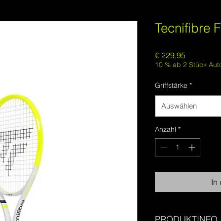
Tecnifibre 
Preis
€ 229,95
10 % ab 2 Stück Aut
Griffstärke
*
Auswählen
Anzahl
*
In
PRODUKTINFO