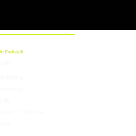
n Freistadt
0 Uhr
ereinbarung
reinbarung
0 Uhr
0 & 14:00 - 18:00 Uhr
0 Uhr