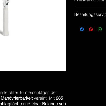
Balance:325 mm
Besaitungsservi
Kopfgröße:645 cm²
Bespannungsbild:16
Gewicht:285 g
Für die Auswahl der
Länge:685 mm
besaitet
in leichter Turnierschläger, der
d Manövrierbarkeit
vereint. Mit
285
chlagfläche
und einer
Balance von