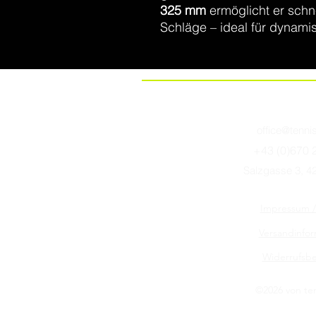
325 mm
ermöglicht er schn
Schläge – ideal für dynami
office@tenni
+43 (0)670 
Salzgasse 3, 42
Impressum 
Versandinfo
Widerrufsb
©2026 von te