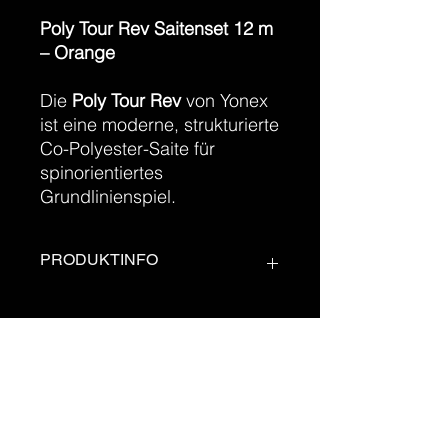
Poly Tour Rev Saitenset 12 m
– Orange
Die
Poly Tour Rev
von Yonex
ist eine moderne, strukturierte
Co-Polyester-Saite für
spinorientiertes
Grundlinienspiel.
PRODUKTINFO
Highlights
Strukturierte (geshapte)
Oberfläche
für maximalen Spin
Entwickelt für
aggressive
office@tennis-arena.at
Baseline-Spieler
Ideal bei
mittlerer bis hoher
+43 (0)670 201 28 25
Schwunggeschwindigkeit
Salzgasse 3, 4240 Freistadt